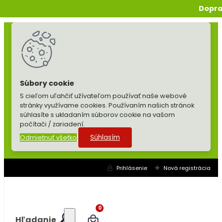
Dopra
S cieľom uľahčiť užívateľom používať naše webové
stránky využívame cookies. Používaním našich stránok
súhlasíte s ukladaním súborov cookie na vašom
počítači / zariadení.
Súhlasím
Odmietnuť všetko
Prihlásenie
Nová registrácia
0
Hľadanie