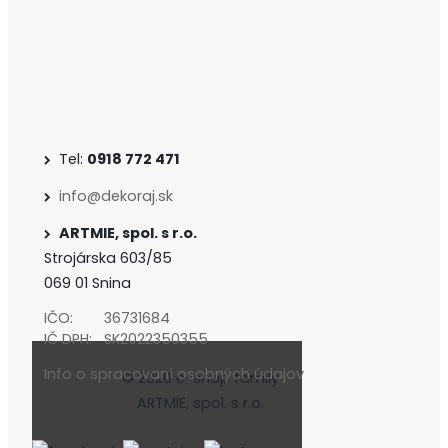
Tel:
0918 772 471
info@dekoraj.sk
ARTMIE, spol. s r.o.
Strojárska 603/85
069 01 Snina
IČO:
36731684
IČ DPH:
SK2022350355
Info o spracovaní osobných údajov
© 2020 e-shop family
ARTMIE, spol. s r.o.