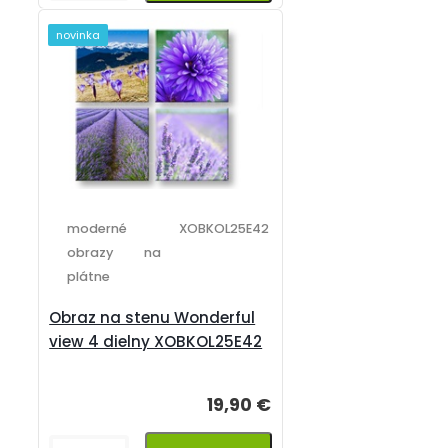
novinka
moderné
XOBKOL25E42
obrazy na
plátne
Obraz na stenu Wonderful
view 4 dielny XOBKOL25E42
19,90 €