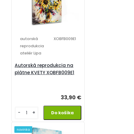
autorská
XOBFB009E1
reprodukcia
ateliér Lipa
Autorská reprodukcia na
plátne KVETY XOBFB009E1
33,90 €
-
+
novinka