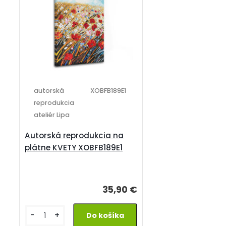
autorská
XOBFB189E1
reprodukcia
ateliér Lipa
Autorská reprodukcia na
plátne KVETY XOBFB189E1
35,90 €
-
+