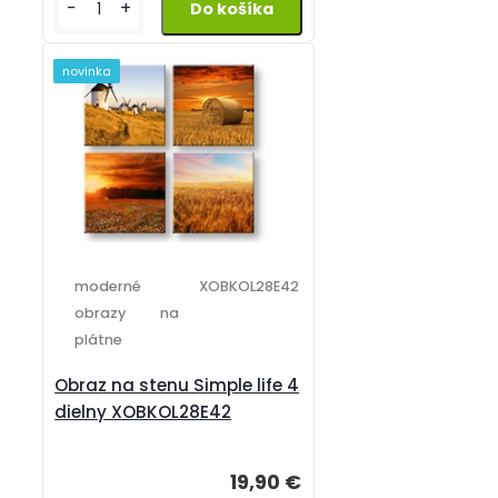
-
+
novinka
moderné
XOBKOL28E42
obrazy na
plátne
Obraz na stenu Simple life 4
dielny XOBKOL28E42
19,90 €