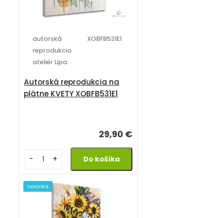
autorská
XOBFB531E1
reprodukcia
ateliér Lipa
Autorská reprodukcia na
plátne KVETY XOBFB531E1
29,90 €
-
+
novinka