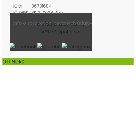
IČO:
36731684
IČ DPH:
SK2022350355
Info o spracovaní osobných údajov
© 2020 e-shop family
ARTMIE, spol. s r.o.
OTllNDk0