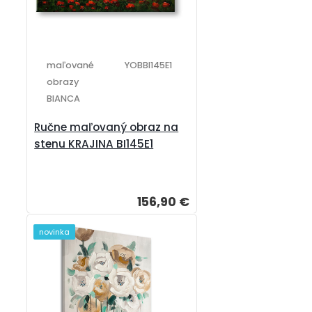
maľované
YOBBI145E1
obrazy
BIANCA
Ručne maľovaný obraz na
stenu KRAJINA BI145E1
156,90 €
novinka