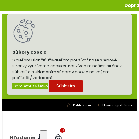
Dopra
S cieľom uľahčiť užívateľom používať naše webové
stránky využívame cookies. Používaním našich stránok
súhlasíte s ukladaním súborov cookie na vašom
počítači / zariadení.
Súhlasím
Odmietnuť všetko
Prihlásenie
Nová registrácia
0
Hľadanie