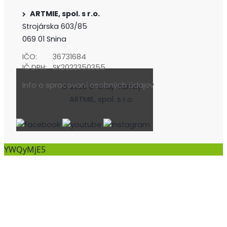
ARTMIE, spol. s r.o.
Strojárska 603/85
069 01 Snina
IČO:
36731684
IČ DPH:
SK2022350355
Info o spracovaní osobných údajov
© 2020 e-shop family
ARTMIE, spol. s r.o.
YWQyMjE5