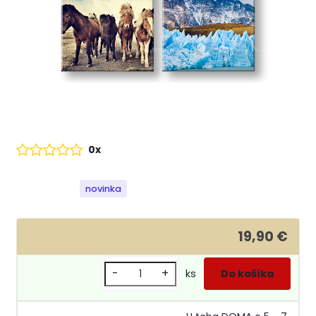
0x
novinka
19,90 €
-
+
ks