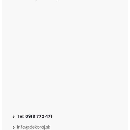
Tel:
0918 772 471
info@dekoraj.sk