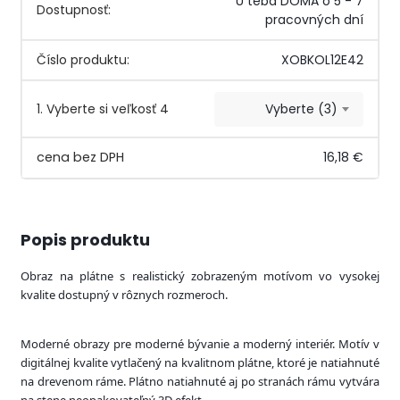
U teba DOMA o 5 - 7
Dostupnosť:
pracovných dní
Číslo produktu:
XOBKOL12E42
1. Vyberte si veľkosť 4
Vyberte (3)
16,18 €
Popis produktu
Obraz na plátne s realistický zobrazeným motívom vo vysokej
kvalite dostupný v rôznych rozmeroch.
Moderné obrazy pre moderné bývanie a moderný interiér. Motív v
digitálnej kvalite vytlačený na kvalitnom plátne, ktoré je natiahnuté
na drevenom ráme. Plátno natiahnuté aj po stranách rámu vytvára