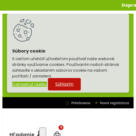
Dopra
S cieľom uľahčiť užívateľom používať naše webové
stránky využívame cookies. Používaním našich stránok
súhlasíte s ukladaním súborov cookie na vašom
počítači / zariadení.
Súhlasím
Odmietnuť všetko
Prihlásenie
Nová registrácia
0
Hľadanie